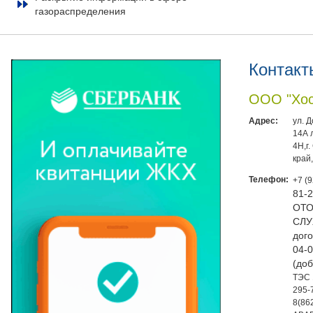
газораспределения
Контакт
ООО "Хос
Адрес:
ул. 
14А 
4Н,г
край
Телефон:
+7 (
81-
ОТО
СЛУ
дого
04-0
(доб
ТЭС 
295-
8(86