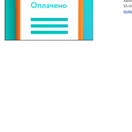
АВАР
55-0
подр