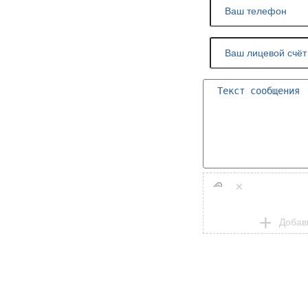
×
Добав