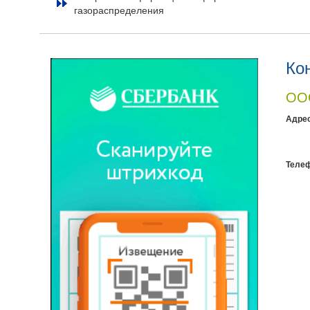
газораспределения
Ко
ООО
Адрес
Теле