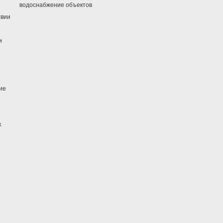
водоснабжение объектов
твии
и
ие
к