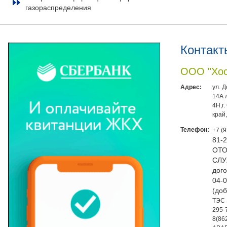
газораспределения
Контакт
ООО "Хос
Адрес:
ул. 
14А 
4Н,г
край
Телефон:
+7 (
81-
ОТО
СЛУ
дого
04-0
(доб
ТЭС 
295-
8(86