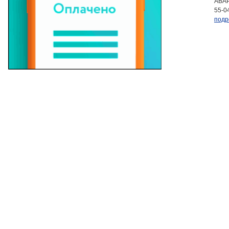
АВАР
55-0
подр