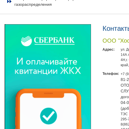
газораспределения
Контакт
ООО "Хос
Адрес:
ул. 
14А 
4Н,г
край
Телефон:
+7 (
81-
ОТО
СЛУ
дого
04-0
(доб
ТЭС 
295-
8(86