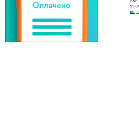
АВАР
55-0
подр