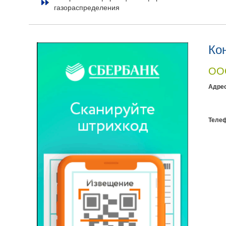
газораспределения
Ко
ООО
Адрес
Теле