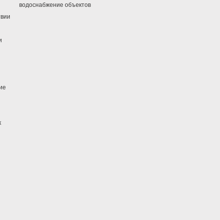
водоснабжение объектов
твии
и
ие
к