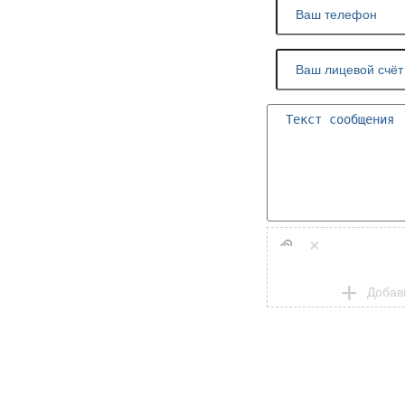
×
Добав