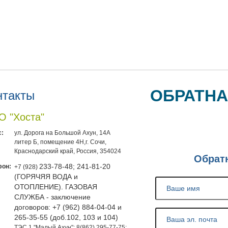
ОБРАТНА
нтакты
 "Хоста"
:
ул. Дорога на Большой Ахун, 14А
литер Б, помещение 4Н,г. Сочи,
Краснодарский край, Россия, 354024
Обрат
фон:
233-78-48; 241-81-20
+7 (928)
(ГОРЯЧЯЯ ВОДА и
ОТОПЛЕНИЕ). ГАЗОВАЯ
СЛУЖБА - заключение
договоров: +7 (962) 884-04-04 и
265-35-55 (доб.102, 103 и 104)
ТЭС 1 "Малый Ахун": 8(862) 295-77-75;