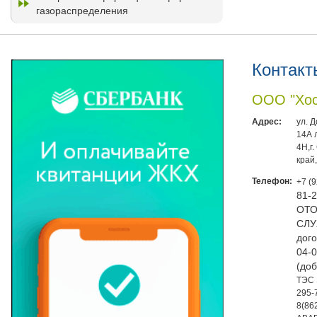
газораспределения
Контакт
ООО "Хос
Адрес:
ул. 
14А 
4Н,г
край
Телефон:
+7 (
81-
ОТО
СЛУ
дого
04-0
(доб
ТЭС 
295-
8(86