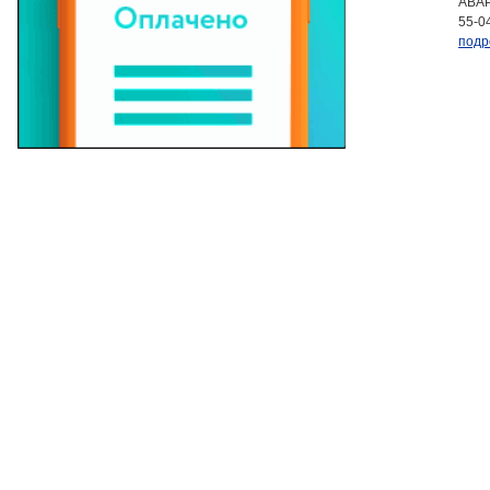
АВАР
55-0
подр