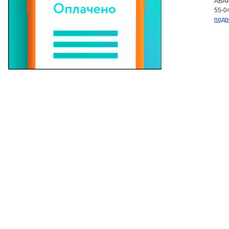
АВАР
55-0
подр