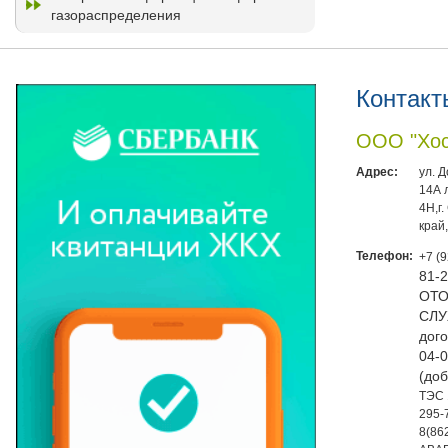
газораспределения
Контакт
ООО "Хос
Адрес:
ул. 
14А 
4Н,г
край
Телефон:
+7 (
81-
ОТО
СЛУ
дого
04-0
(доб
ТЭС 
295-
8(86