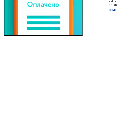
АВАР
55-0
подр