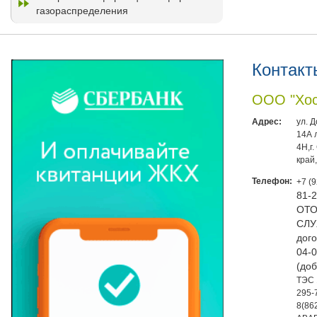
газораспределения
Контакт
ООО "Хос
Адрес:
ул. 
14А 
4Н,г
край
Телефон:
+7 (
81-
ОТО
СЛУ
дого
04-0
(доб
ТЭС 
295-
8(86