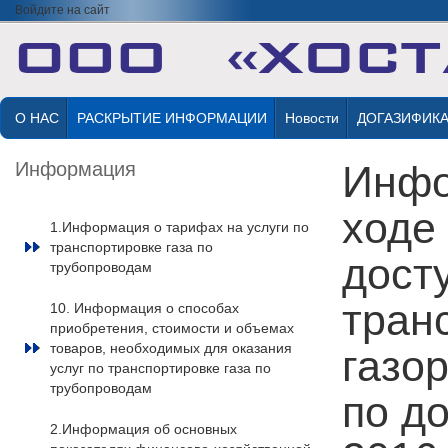
Войдите на сайт
О НАС
РАСКРЫТИЕ ИНФОРМАЦИИ
Новости
ДОГАЗИФИК
Информация
Инфо
ходе
1.Информация о тарифах на услуги по
транспортировке газа по
досту
трубопроводам
тран
10. Информация о способах
приобретения, стоимости и объемах
товаров, необходимых для оказания
газо
услуг по транспортировке газа по
трубопроводам
по д
2.Информация об основных