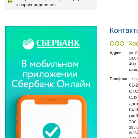
газораспределения
Контакт
ООО "Хос
Адрес:
ул. 
14А 
4Н,г
край
Телефон:
+7 (
81-
ОТО
СЛУ
дого
04-0
(доб
ТЭС 
295-
8(86