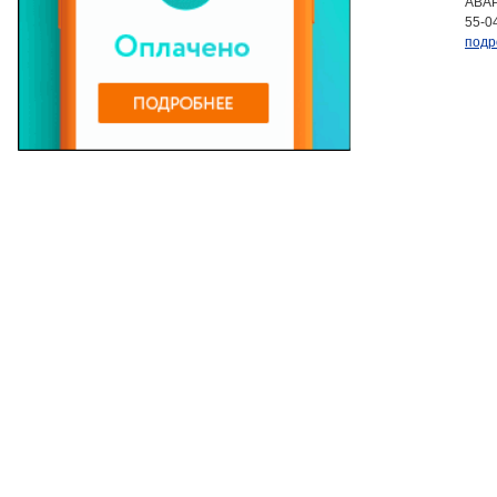
АВАР
55-0
подр