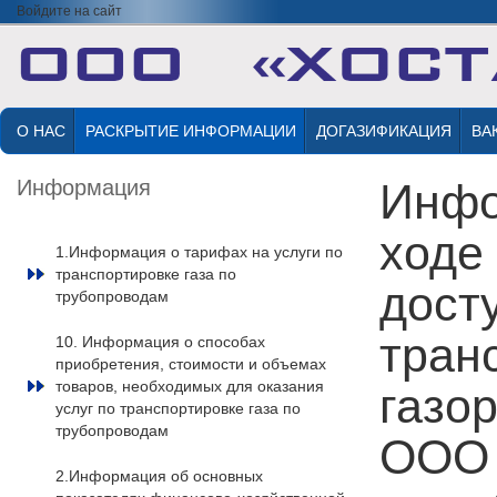
Войдите на сайт
О НАС
РАСКРЫТИЕ ИНФОРМАЦИИ
ДОГАЗИФИКАЦИЯ
ВА
Информация
Инфо
ходе
1.Информация о тарифах на услуги по
транспортировке газа по
досту
трубопроводам
тран
10. Информация о способах
приобретения, стоимости и объемах
товаров, необходимых для оказания
газо
услуг по транспортировке газа по
трубопроводам
ООО 
2.Информация об основных