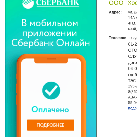
ООО "Хос
Адрес:
ул. 
14А 
4Н,г
край
Телефон:
+7 (
81-
ОТО
СЛУ
дого
04-0
(доб
ТЭС 
295-
8(86
АВАР
55-0
подр