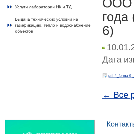
ООО 
Услуги лаборатории НК и ТД
года
Выдача технических условий на
газификацию, тепло и водоснабжение
6)
объектов
10.01.
Дата из
pril-4_forma-6-
← Все 
Контакт