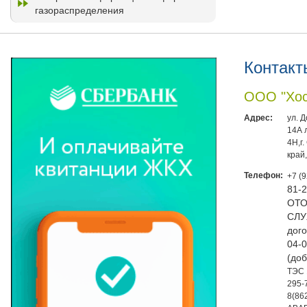
газораспределения
Контакт
ООО "Хос
Адрес:
ул. 
14А 
4Н,г
край
Телефон:
+7 (
81-
ОТО
СЛУ
дого
04-0
(доб
ТЭС 
295-
8(86