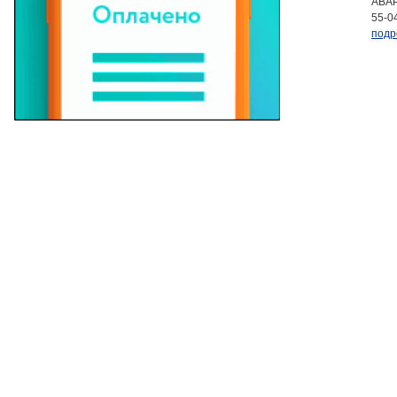
АВАР
55-0
подр