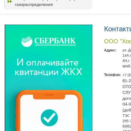
газораспределения
Контакт
ООО "Хос
Адрес:
ул. 
14А 
4Н,г
край
Телефон:
+7 (
81-
ОТО
СЛУ
дого
04-0
(доб
ТЭС 
295-
8(86