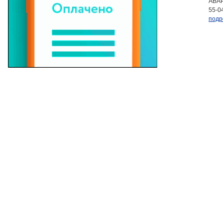
АВАР
55-0
подр