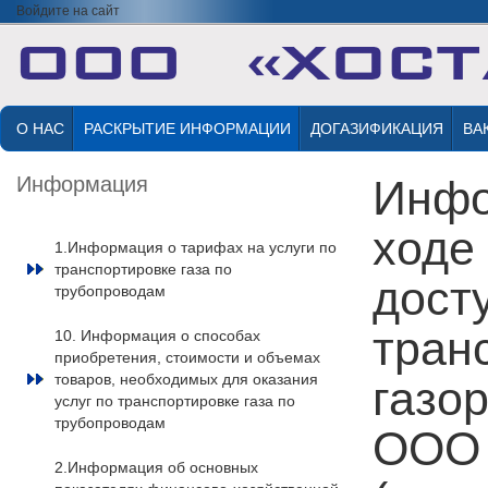
Войдите на сайт
О НАС
РАСКРЫТИЕ ИНФОРМАЦИИ
ДОГАЗИФИКАЦИЯ
ВА
Информация
Инфо
ходе
1.Информация о тарифах на услуги по
транспортировке газа по
досту
трубопроводам
тран
10. Информация о способах
приобретения, стоимости и объемах
товаров, необходимых для оказания
газо
услуг по транспортировке газа по
трубопроводам
ООО 
2.Информация об основных