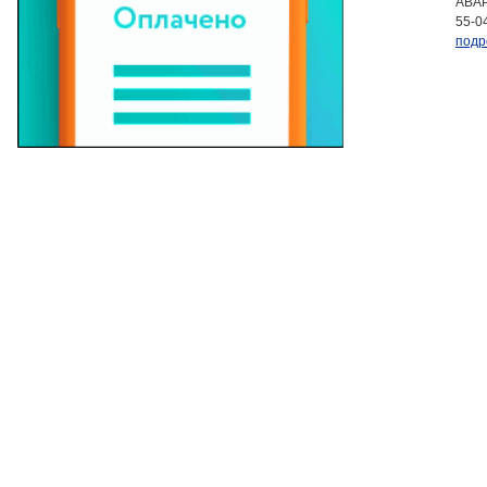
АВАР
55-0
подр