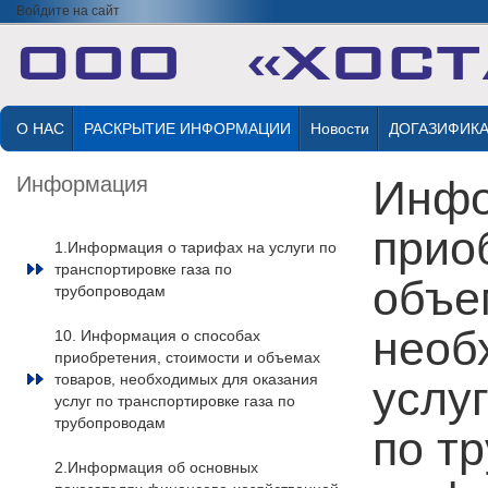
Войдите на сайт
О НАС
РАСКРЫТИЕ ИНФОРМАЦИИ
Новости
ДОГАЗИФИК
Информация
Инфо
прио
1.Информация о тарифах на услуги по
транспортировке газа по
объе
трубопроводам
необ
10. Информация о способах
приобретения, стоимости и объемах
товаров, необходимых для оказания
услу
услуг по транспортировке газа по
трубопроводам
по т
2.Информация об основных