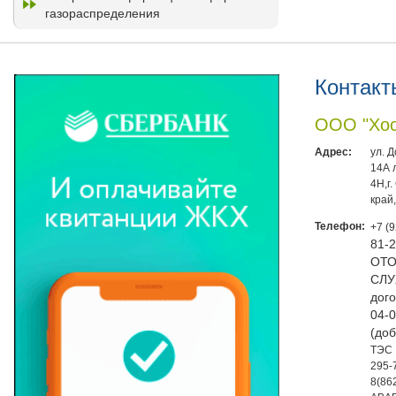
газораспределения
Контакт
ООО "Хос
Адрес:
ул. 
14А 
4Н,г
край
Телефон:
+7 (
81-
ОТО
СЛУ
дого
04-0
(доб
ТЭС 
295-
8(86