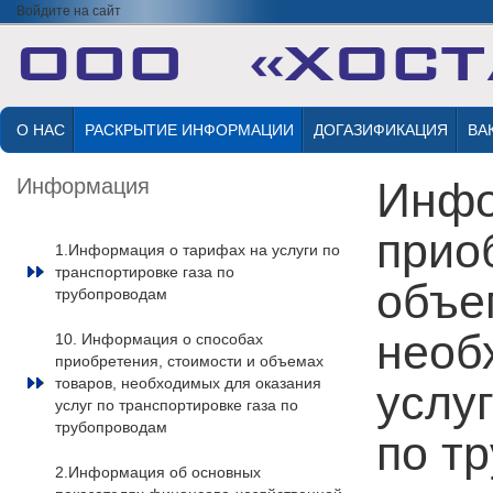
Войдите на сайт
О НАС
РАСКРЫТИЕ ИНФОРМАЦИИ
ДОГАЗИФИКАЦИЯ
ВА
Информация
Инфо
прио
1.Информация о тарифах на услуги по
транспортировке газа по
объе
трубопроводам
необ
10. Информация о способах
приобретения, стоимости и объемах
товаров, необходимых для оказания
услу
услуг по транспортировке газа по
трубопроводам
по т
2.Информация об основных