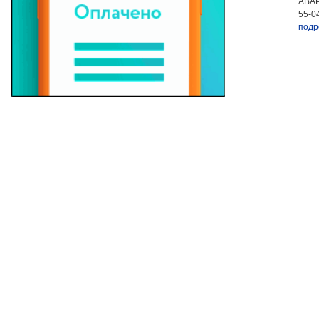
АВАР
55-0
подр