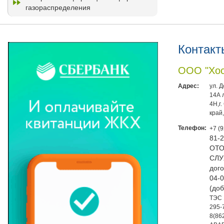
газораспределения
Контакт
ООО "Хос
Адрес:
ул. 
14А 
4Н,г
край
Телефон:
+7 (
81-
ОТО
СЛУ
дого
04-0
(доб
ТЭС 
295-
8(86