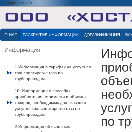
Войдите на сайт
О НАС
РАСКРЫТИЕ ИНФОРМАЦИИ
ДОГАЗИФИКАЦИЯ
ВА
Информация
Инфо
прио
1.Информация о тарифах на услуги по
транспортировке газа по
объе
трубопроводам
необ
10. Информация о способах
приобретения, стоимости и объемах
товаров, необходимых для оказания
услу
услуг по транспортировке газа по
трубопроводам
по т
2.Информация об основных