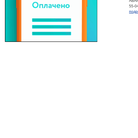
АВАР
55-0
подр