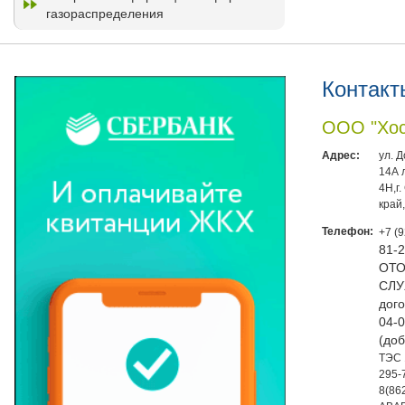
газораспределения
Контакт
ООО "Хос
Адрес:
ул. 
14А 
4Н,г
край
Телефон:
+7 (
81-
ОТО
СЛУ
дого
04-0
(доб
ТЭС 
295-
8(86