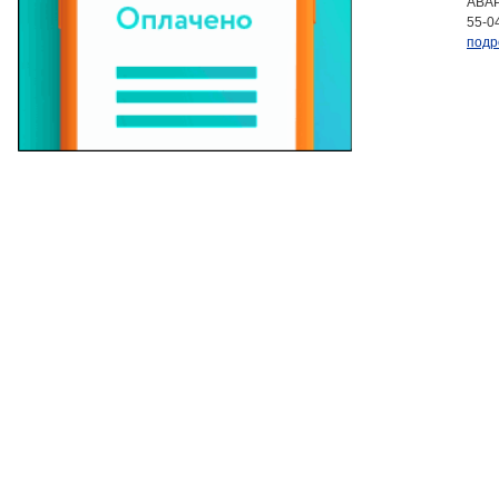
АВАР
55-0
подр