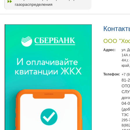
газораспределения
Контакт
ООО "Хос
Адрес:
ул. 
14А 
4Н,г
край
Телефон:
+7 (
81-
ОТО
СЛУ
дого
04-0
(доб
ТЭС 
295-
8(86