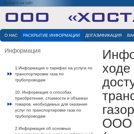
Войдите на сайт
О НАС
РАСКРЫТИЕ ИНФОРМАЦИИ
ДОГАЗИФИКАЦИЯ
ВА
Информация
Инфо
ходе
1.Информация о тарифах на услуги по
транспортировке газа по
досту
трубопроводам
тран
10. Информация о способах
приобретения, стоимости и объемах
товаров, необходимых для оказания
газо
услуг по транспортировке газа по
трубопроводам
ООО 
2.Информация об основных