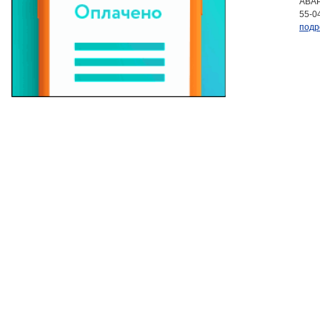
АВАР
55-0
подр