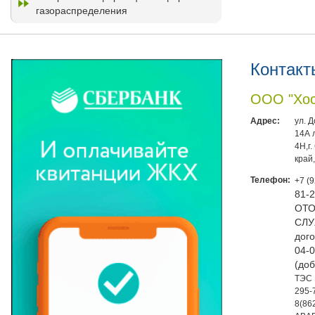
газораспределения
Контакт
ООО "Хос
Адрес:
ул. 
14А 
4Н,г
край
Телефон:
+7 (
81-
ОТО
СЛУ
дого
04-0
(доб
ТЭС 
295-
8(86