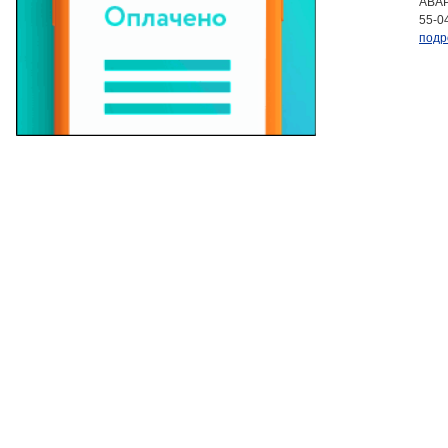
АВАР
55-0
подр