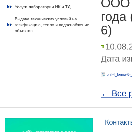
ООО 
Услуги лаборатории НК и ТД
года
Выдача технических условий на
газификацию, тепло и водоснабжение
6)
объектов
10.08.
Дата из
pril-4_forma-6-
← Все 
Контакт