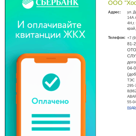
ООО "Хос
Адрес:
ул. 
14А 
4Н,г
край
Телефон:
+7 (
81-
ОТО
СЛУ
дого
04-0
(доб
ТЭС 
295-
8(86
АВАР
55-0
подр