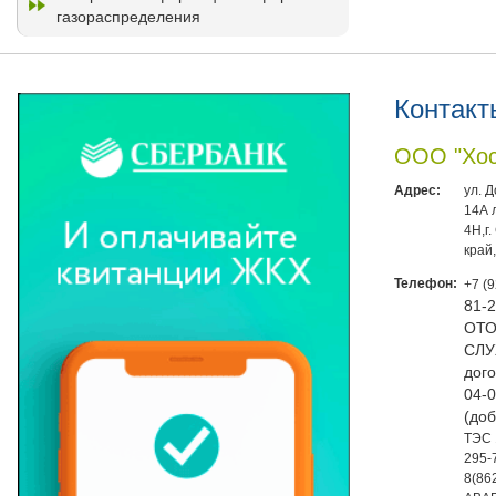
газораспределения
Контакт
ООО "Хос
Адрес:
ул. 
14А 
4Н,г
край
Телефон:
+7 (
81-
ОТО
СЛУ
дого
04-0
(доб
ТЭС 
295-
8(86