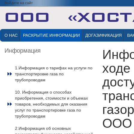
Войдите на сайт
О НАС
РАСКРЫТИЕ ИНФОРМАЦИИ
ДОГАЗИФИКАЦИЯ
ВА
Информация
Инфо
ходе
1.Информация о тарифах на услуги по
транспортировке газа по
досту
трубопроводам
тран
10. Информация о способах
приобретения, стоимости и объемах
товаров, необходимых для оказания
газо
услуг по транспортировке газа по
трубопроводам
ООО 
2.Информация об основных