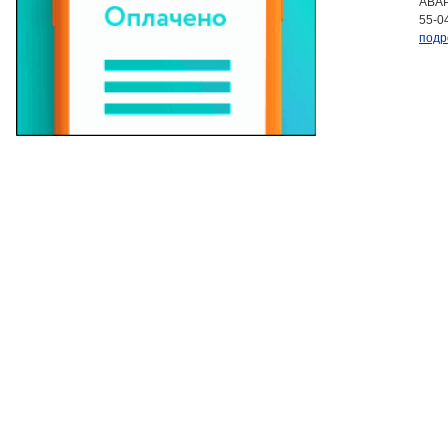
АВАР
55-0
подр