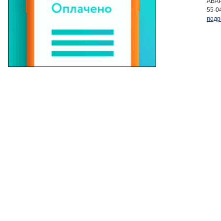
АВАР
55-0
подр