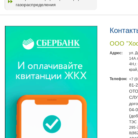
газораспределения
Контакт
ООО "Хос
Адрес:
ул. 
14А 
4Н,г
край
Телефон:
+7 (
81-
ОТО
СЛУ
дого
04-0
(доб
ТЭС 
295-
8(86