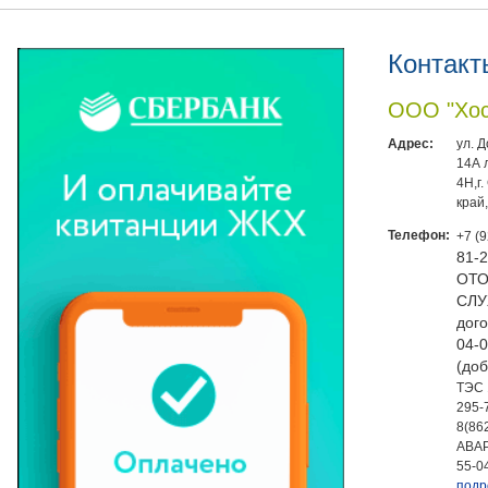
Контакт
ООО "Хос
Адрес:
ул. 
14А 
4Н,г
край
Телефон:
+7 (
81-
ОТО
СЛУ
дого
04-0
(доб
ТЭС 
295-
8(86
АВАР
55-0
подр