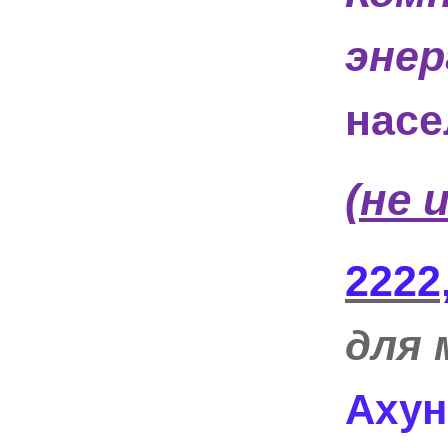
энер
насе
(не 
2222
для 
Ахун