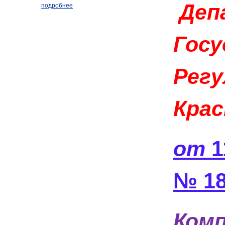
Деп
подробнее
Госу
Регу
Крас
от
1
№ 18
Ком