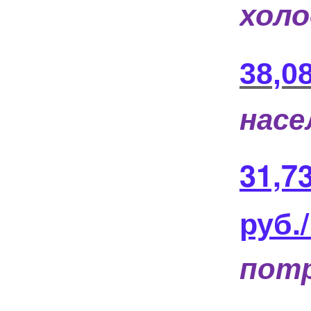
холо
38,0
насе
31,7
руб.
пот