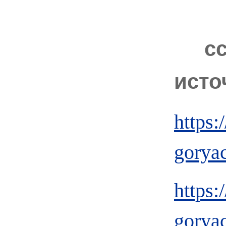
с
исто
https:
gorya
https:
gorya