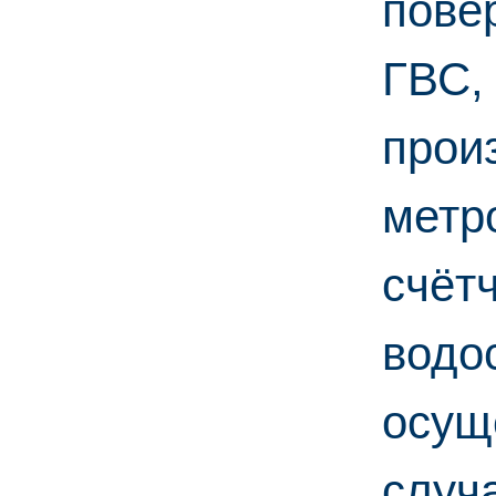
пове
ГВС,
прои
метр
счётч
водо
осущ
случ