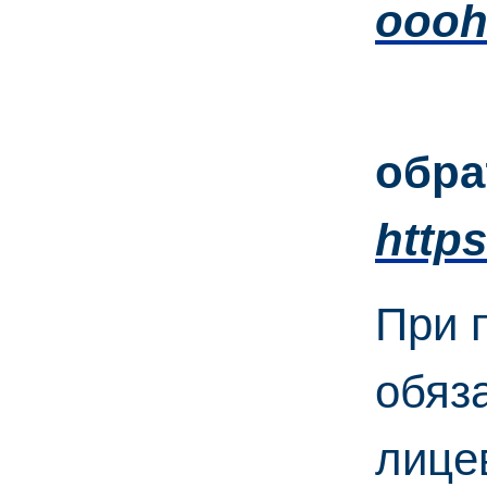
oooh
3
обра
https
При 
обяз
лицев