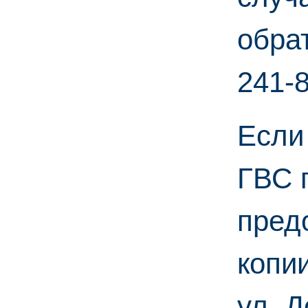
обра
241-8
Если
ГВС 
пред
копи
ул. Д