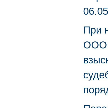
06.05
При 
ООО 
взыс
суде
п