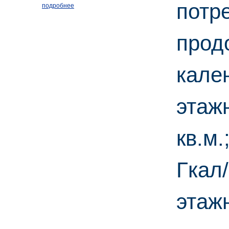
потр
подробнее
прод
кале
этаж
кв.м.
Гкал/
этаж