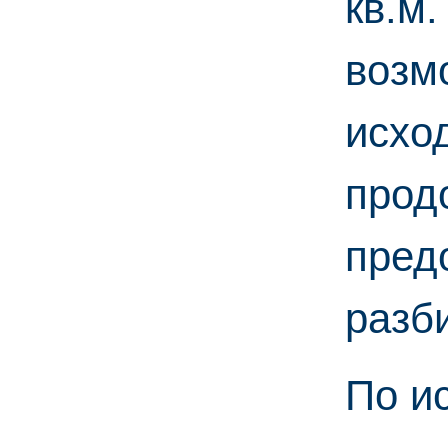
кв.м.
возм
исхо
прод
пред
разб
По и