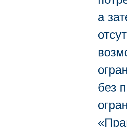
а за
отсу
возм
огра
без 
огран
«Пра