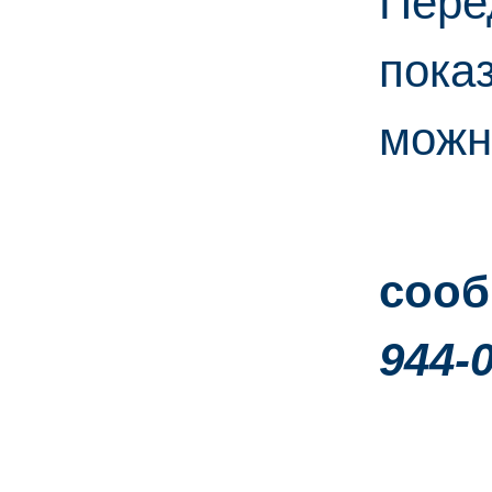
Пере
пока
мож
сооб
944-
2