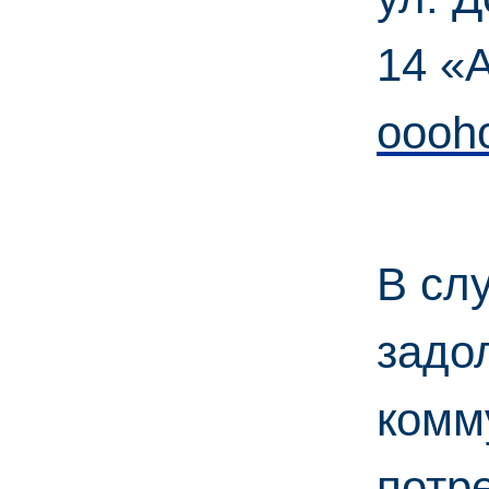
14 «А
oooh
В сл
задо
комм
потр