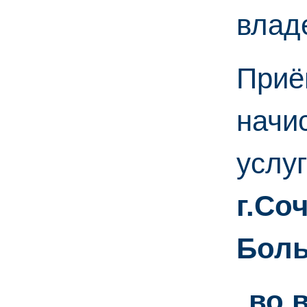
влад
Приё
начи
услу
г.Со
Боль
во в