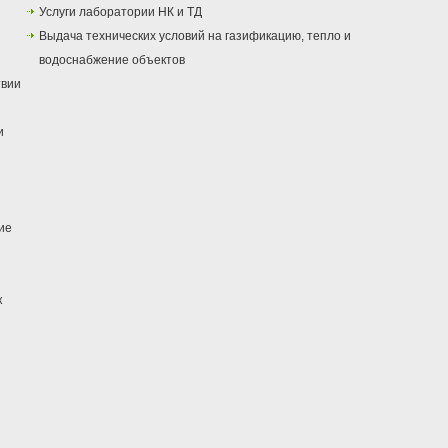
Услуги лаборатории НК и ТД
Выдача технических условий на газификацию, тепло и
водоснабжение объектов
твии
и
ие
к