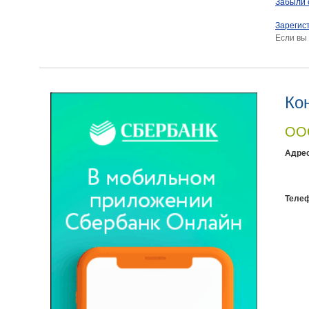
Забыли 
Зарегис
Если вы
Ко
ООО
Адрес
Теле