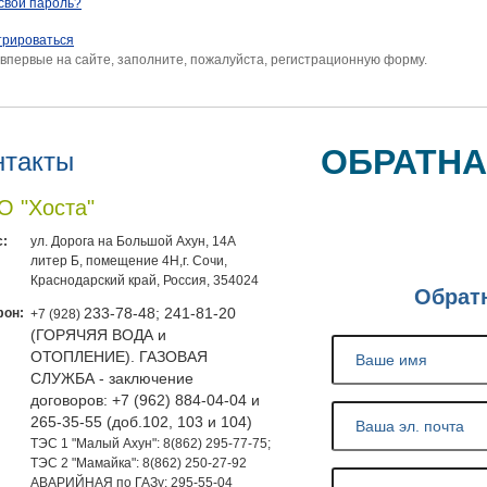
свой пароль?
трироваться
 впервые на сайте, заполните, пожалуйста, регистрационную форму.
ОБРАТНА
нтакты
 "Хоста"
:
ул. Дорога на Большой Ахун, 14А
литер Б, помещение 4Н,г. Сочи,
Краснодарский край, Россия, 354024
Обрат
фон:
233-78-48; 241-81-20
+7 (928)
(ГОРЯЧЯЯ ВОДА и
ОТОПЛЕНИЕ). ГАЗОВАЯ
СЛУЖБА - заключение
договоров: +7 (962) 884-04-04 и
265-35-55 (доб.102, 103 и 104)
ТЭС 1 "Малый Ахун": 8(862) 295-77-75;
ТЭС 2 "Мамайка": 8(862) 250-27-92
АВАРИЙНАЯ по ГАЗу: 295-55-04