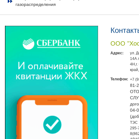
газораспределения
Контакт
ООО "Хос
Адрес:
ул. 
14А 
4Н,г
край
Телефон:
+7 (
81-
ОТО
СЛУ
дого
04-0
(доб
ТЭС 
295-
8(86