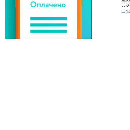
АВАР
55-0
подр